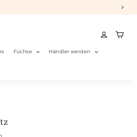
Einkauf
Einloggen
ns
Füchse
Händler werden
tz
n