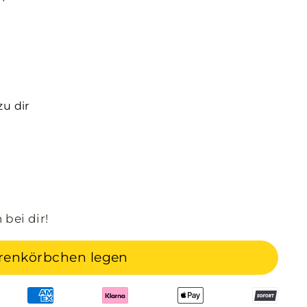
zu dir
 bei dir!
renkörbchen legen