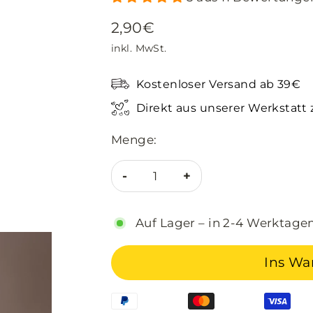
2,90€
Normaler
inkl. MwSt.
Preis
Kostenloser Versand ab 39€
Direkt aus unserer Werkstatt 
Menge:
-
+
Auf Lager – in 2-4 Werktagen
Ins Wa