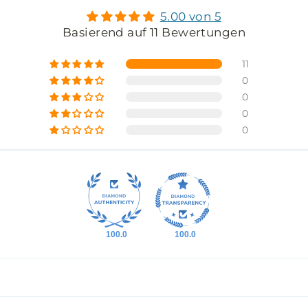
5.00 von 5
Basierend auf 11 Bewertungen
11
0
0
0
0
100.0
100.0