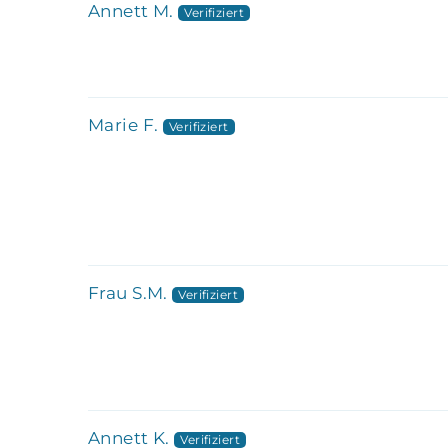
Annett M.
Marie F.
Frau S.M.
Annett K.