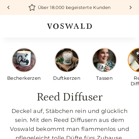
Direkt
Über 18.000 begeisterte Kunden
zum
Inhalt
Becherkerzen
Duftkerzen
Tassen
R
Dif
Reed Diffuser
Deckel auf, Stäbchen rein und glücklich
sein. Mit den Reed Diffusern aus dem
Voswald bekommt man flammenlos und
pflegeleicht tolle Düfte fürs Zuhause.