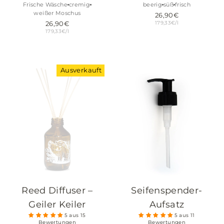
Frische Wäsche
cremig
beerig
süß
frisch
weißer Moschus
26,90€
179,33€/l
26,90€
179,33€/l
Ausverkauft
Reed Diffuser –
Seifenspender-
Geiler Keiler
Aufsatz
5 aus 15
5 aus 11
Bewertungen
Bewertungen